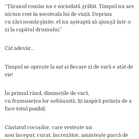
“Țăranul român nu e niciodată grăbit. Timpul nu are
niciun rost în socoteala lui de viață. Deprins
cu zări nemărginite, el nu așteaptă să ajungă într-o
zi la capătul drumului.”
Cât adevăr…
Timpul se oprește la sat și fiecare zi de vară e atât de
vie!
În primul rând, diminețile de vară,
cu frumusețea lor nebănuită, îți inspiră putința de a
face totul posibil.
Cântatul cocoșilor, care vestește un
nou început, curat, încrezător, amintește parcă de