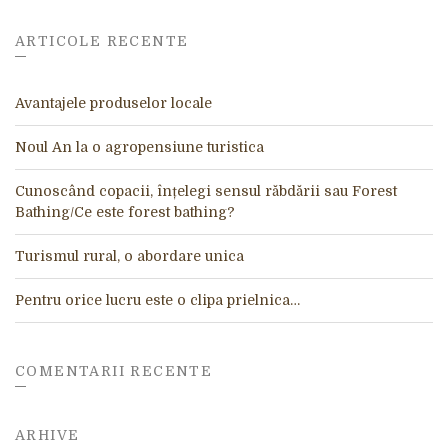
i
v
e
ARTICOLE RECENTE
:
Avantajele produselor locale
Noul An la o agropensiune turistica
Cunoscând copacii, înțelegi sensul răbdării sau Forest
Bathing/Ce este forest bathing?
Turismul rural, o abordare unica
Pentru orice lucru este o clipa prielnica…
COMENTARII RECENTE
ARHIVE