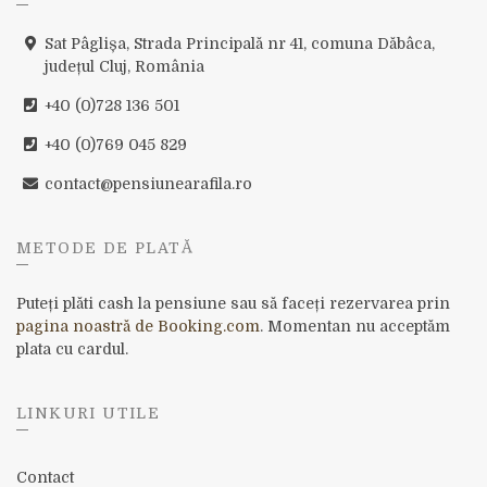
Sat Pâglișa, Strada Principală nr 41, comuna Dăbâca,
județul Cluj, România
+40 (0)728 136 501
+40 (0)769 045 829
contact@pensiunearafila.ro
METODE DE PLATĂ
Puteți plăti cash la pensiune sau să faceți rezervarea prin
pagina noastră de Booking.com
. Momentan nu acceptăm
plata cu cardul.
LINKURI UTILE
Contact