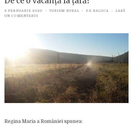
De ce o vacanță la țară?
9 FEBRUARIE 2020
TURISM RURAL
DE
RALUCA
LASĂ
PE
UN COMENTARIU
DE
CE
O
VACANȚĂ
LA
ȚARĂ?
Regina Maria a României spunea: