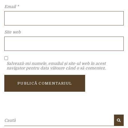
Email
*
Site web
Salvează-mi numele, emailul și site-ul web în acest
navigator pentru data viitoare când o să comentez.
A
l
t
e
r
Caută:
n
CA
a
t