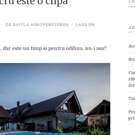
cru este o clipa
DE
RAFILA AGROPENSIUNEA
LASĂ UN
AR
Ava
dar este un timp si pentru odihna, nu-i asa?
Nou
Cun
răb
for
Tur
Pen
pri