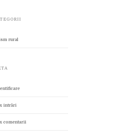
TEGORII
ism rural
ETA
entificare
x intrări
x comentarii