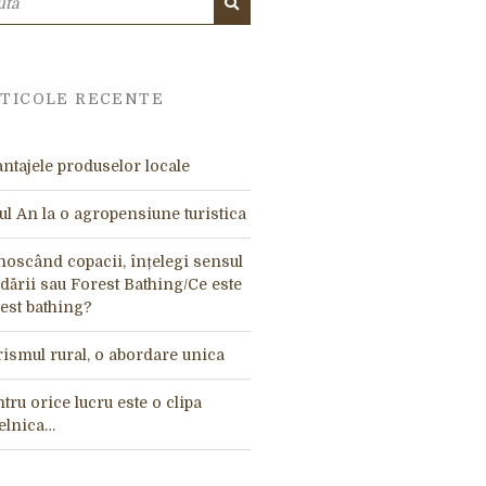
CAUTĂ
TICOLE RECENTE
ntajele produselor locale
l An la o agropensiune turistica
oscând copacii, înțelegi sensul
dării sau Forest Bathing/Ce este
est bathing?
ismul rural, o abordare unica
tru orice lucru este o clipa
elnica…