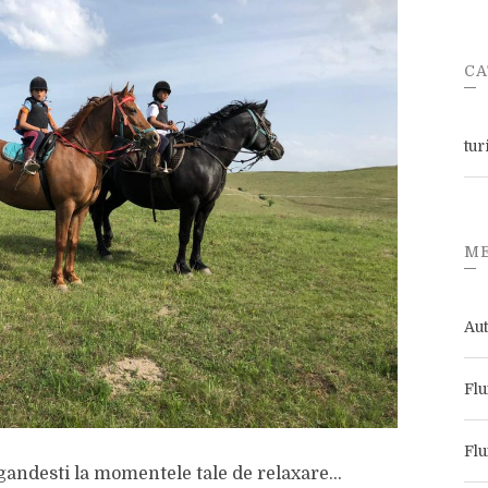
CA
tur
M
Aut
Flu
Flu
e gandesti la momentele tale de relaxare…