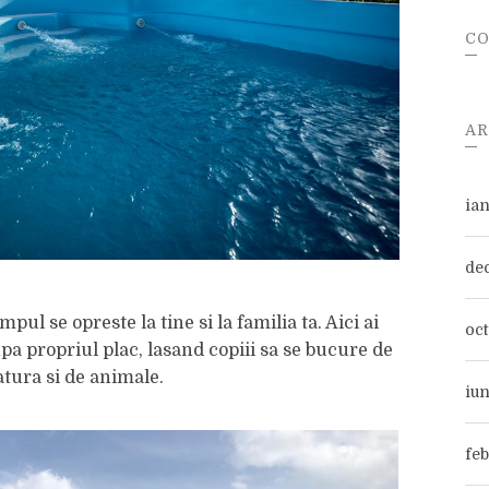
CO
AR
ia
de
pul se opreste la tine si la familia ta. Aici ai
oc
pa propriul plac, lasand copiii sa se bucure de
atura si de animale.
iu
fe