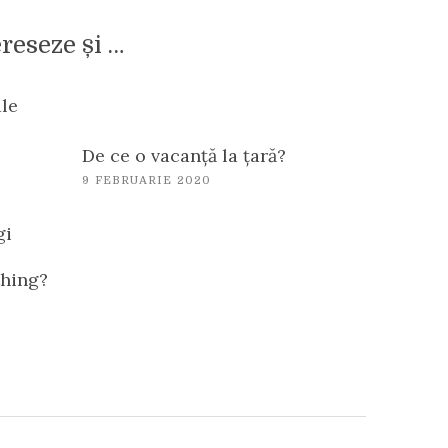
ereseze și …
ale
De ce o vacanță la țară?
9 FEBRUARIE 2020
gi
thing?