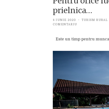
Pentru orice lu
prielnica…
4 IUNIE 2020
TURISM RURAL
PE
COMENTARIU
PENTRU
ORICE
LUCRU
Este un timp pentru munca, 
ESTE
O
CLIPA
PRIELNICA…