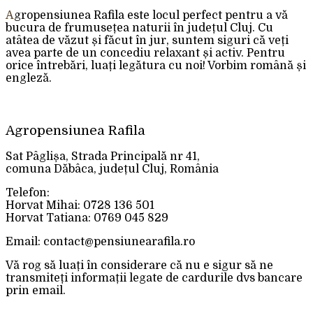
Agropensiunea Rafila este locul perfect pentru a vă
bucura de frumusețea naturii în județul Cluj. Cu
atâtea de văzut și făcut în jur, suntem siguri că veți
avea parte de un concediu relaxant și activ. Pentru
orice întrebări, luați legătura cu noi! Vorbim română și
engleză.
Agropensiunea Rafila
Sat Pâglișa, Strada Principală nr 41,
comuna Dăbâca, județul Cluj, România
Telefon:
Horvat Mihai: 0728 136 501
Horvat Tatiana: 0769 045 829
Email: contact@pensiunearafila.ro
Vă rog să luați în considerare că nu e sigur să ne
transmiteți informații legate de cardurile dvs bancare
prin email.