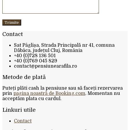
Contact
Sat Pâglișa, Strada Principală nr 41, comuna
Dăbâca, județul Cluj, România
+40 (0)728 136 501
+40 (0)769 045 829
contact@pensiunearafila.ro
Metode de plată
Puteți plăti cash la pensiune sau să faceți rezervarea
prin
pagina noastră de Booking.com
. Momentan nu
acceptăm plata cu cardul.
Linkuri utile
Contact