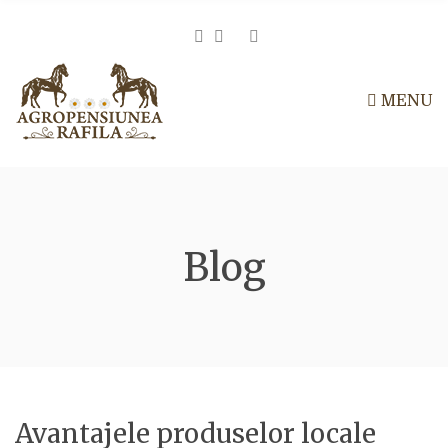
h
f
E
o
r
x
:
p
MENU
a
n
d
s
e
a
Blog
r
c
h
f
o
r
m
Avantajele produselor locale