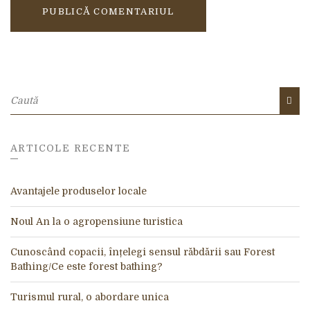
A
l
t
e
r
Caută:
n
CA
a
t
i
v
e
ARTICOLE RECENTE
:
Avantajele produselor locale
Noul An la o agropensiune turistica
Cunoscând copacii, înțelegi sensul răbdării sau Forest
Bathing/Ce este forest bathing?
Turismul rural, o abordare unica