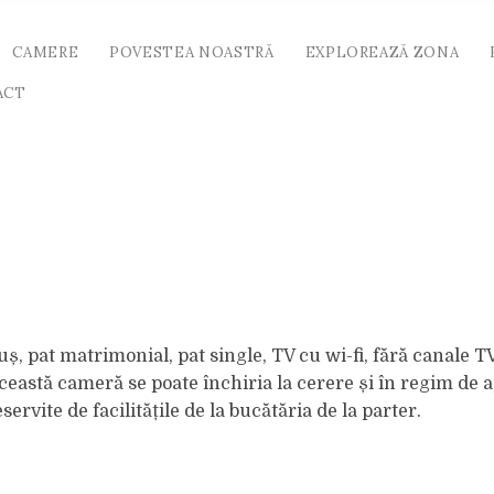
CAMERE
POVESTEA NOASTRĂ
EXPLOREAZĂ ZONA
ACT
, pat matrimonial, pat single, TV cu wi-fi, fără canale TV
Această cameră se poate închiria la cerere și în regim de
ervite de facilitățile de la bucătăria de la parter.