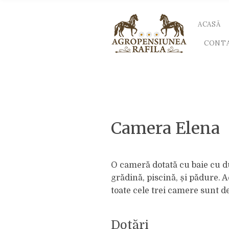
h
f
o
ACASĂ
r
:
CONT
Camera Elena
O cameră dotată cu baie cu duș
grădină, piscină, și pădure. 
toate cele trei camere sunt des
Dotări