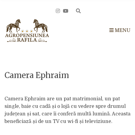
h
f
E
o
r
x
:
p
MENU
a
n
d
s
e
a
Camera Ephraim
r
c
h
Camera Ephraim are un pat matrimonial, un pat
f
single, baie cu cadă și o lojă cu vedere spre drumul
o
județean și sat, care îi conferă multă lumină. Aceasta
r
beneficiază și de un TV cu wi-fi și televiziune.
m