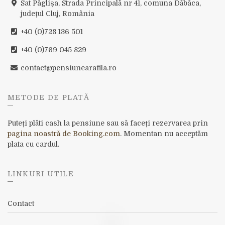
Sat Pâglișa, Strada Principală nr 41, comuna Dăbâca,
județul Cluj, România
+40 (0)728 136 501
+40 (0)769 045 829
contact@pensiunearafila.ro
METODE DE PLATĂ
Puteți plăti cash la pensiune sau să faceți rezervarea prin
pagina noastră de Booking.com
. Momentan nu acceptăm
plata cu cardul.
LINKURI UTILE
Contact